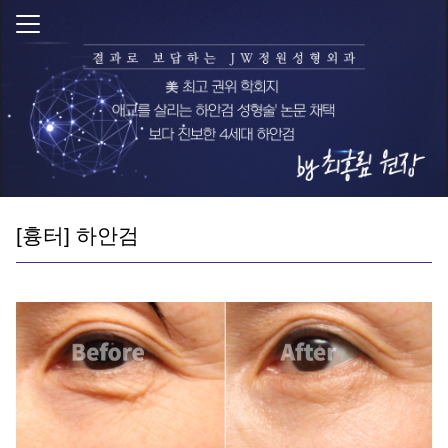
[흉터] 하안검